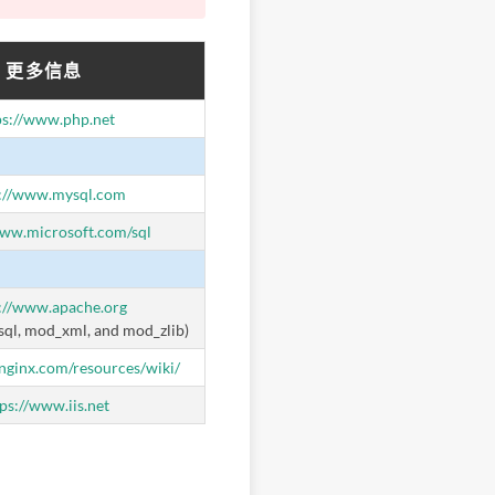
更多信息
ps://www.php.net
s://www.mysql.com
www.microsoft.com/sql
://www.apache.org
ql, mod_xml, and mod_zlib)
nginx.com/resources/wiki/
ps://www.iis.net