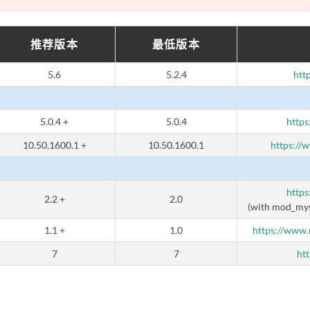
推荐版本
最低版本
5.6
5.2.4
htt
5.0.4 +
5.0.4
http
10.50.1600.1 +
10.50.1600.1
https://
https
2.2 +
2.0
(with mod_mys
1.1 +
1.0
https://www.
7
7
htt