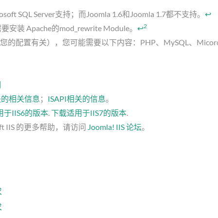
osoft SQL Server支持；而Joomla 1.6和Joomla 1.7都不支持。
↩
2
装 Apache的mod_rewrite Module。
↩
IS（与您的配置有关），您可能需要以下内容：PHP、MySQL、Micorosof
明
模块的相关信息
；
ISAPI相关的信息
。
于IIS6的版本
.
下载适用于IIS7的版本
.
oft IIS 的更多帮助，请访问
Joomla! IIS 论坛
。
求
求